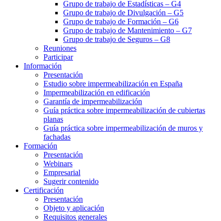
Grupo de trabajo de Estadísticas – G4
Grupo de trabajo de Divulgación – G5
Grupo de trabajo de Formación – G6
Grupo de trabajo de Mantenimiento – G7
Grupo de trabajo de Seguros – G8
Reuniones
Participar
Información
Presentación
Estudio sobre impermeabilización en España
Impermeabilización en edificación
Garantía de impermeabilización
Guía práctica sobre impermeabilización de cubiertas
planas
Guía práctica sobre impermeabilización de muros y
fachadas
Formación
Presentación
Webinars
Empresarial
Sugerir contenido
Certificación
Presentación
Objeto y aplicación
Requisitos generales