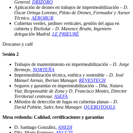
General.
DRIZORO
Aplicación de drones en trabajos de impermeabilización –
D.
Óscar Ortega Lorenzo, Piloto de Drones, Formador y Asesor
Técnico.
AEROBUR
Cubiertas verdes, jardines verticales, gestión del agua en
cubierta y BioSolar –
D. Maxence Brutin, Ingeniero
delegación Madrid.
LE PRIEURÉ
Descanso y café
Sesión 2
Trabajos de mantenimiento en impermeabilización –
D. Jorge
Bermejo,
NORTEÑA
Impermeabilización técnica, estética y sostenible –
D. José
Manuel Arenas, Iberian Manager.
REVESTECH
Seguros y garantías en impermeabilización –
Dña. Naiara
Viar, Responsable de Zona y D. Francisco Montes, Director
Territorial centrosur.
ASEFA
Métodos de detección de fugas en cubiertas planas –
D.
David Poblete, Sales Area Manager.
QUEROTOOLS
Mesa redonda: Calidad, certificaciones y garantías
D. Santiago González,
ANEDI
Dña. Marta Formoso,
AECCTI