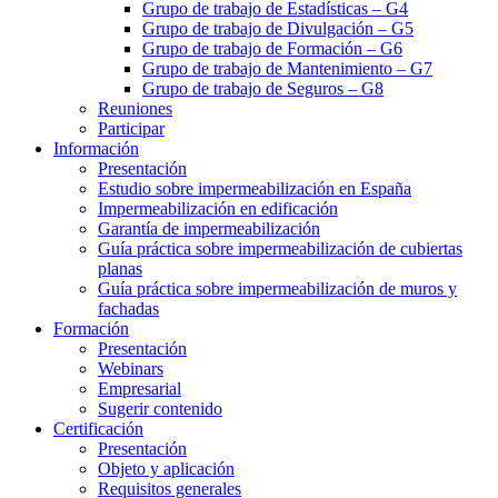
Grupo de trabajo de Estadísticas – G4
Grupo de trabajo de Divulgación – G5
Grupo de trabajo de Formación – G6
Grupo de trabajo de Mantenimiento – G7
Grupo de trabajo de Seguros – G8
Reuniones
Participar
Información
Presentación
Estudio sobre impermeabilización en España
Impermeabilización en edificación
Garantía de impermeabilización
Guía práctica sobre impermeabilización de cubiertas
planas
Guía práctica sobre impermeabilización de muros y
fachadas
Formación
Presentación
Webinars
Empresarial
Sugerir contenido
Certificación
Presentación
Objeto y aplicación
Requisitos generales