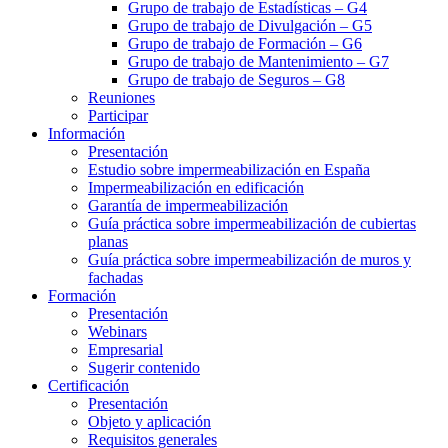
Grupo de trabajo de Estadísticas – G4
Grupo de trabajo de Divulgación – G5
Grupo de trabajo de Formación – G6
Grupo de trabajo de Mantenimiento – G7
Grupo de trabajo de Seguros – G8
Reuniones
Participar
Información
Presentación
Estudio sobre impermeabilización en España
Impermeabilización en edificación
Garantía de impermeabilización
Guía práctica sobre impermeabilización de cubiertas
planas
Guía práctica sobre impermeabilización de muros y
fachadas
Formación
Presentación
Webinars
Empresarial
Sugerir contenido
Certificación
Presentación
Objeto y aplicación
Requisitos generales